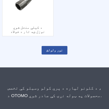
د کیلې منحل شوي
نوزل ​​​​ښه تار د فولاد
جاکټ سره
نور ولولئ
د کلونو لپاره د پرې کولو وسیلو کې تخصص ،
د OTOMO محصولات په ټوله نړۍ کې صادر شوي.