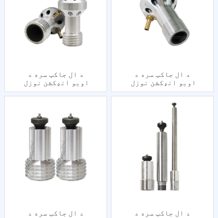
د ال جاکټ سره د
د ال جاکټ سره د
اوبو انډکشن نوزل ​​
اوبو انډکشن نوزل ​​​​
ښه تار
موړه تار
د ال جاکټ سره د
د ال جاکټ سره د