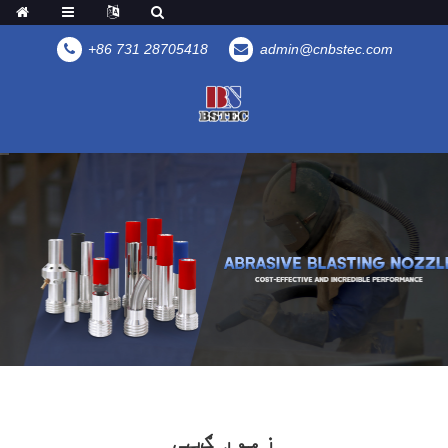
+86 731 28705418
admin@cnbstec.com
زموږ ګټې