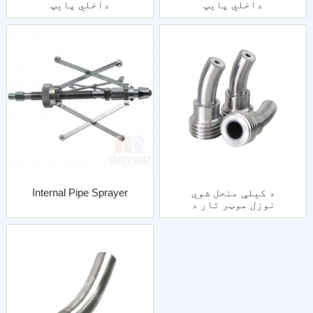
داخلي پایپ
داخلي پایپ
چاودیدونکي نوزل ​​
بلاسټینګ نوزل ​​تور
ښه تار
تار
د کیلې منحل شوي
Internal Pipe Sprayer
نوزل ​​​​موټر تار د
فولاد جاکټ سره