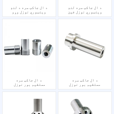
د ال جاکټ سره لنډ
د ال جاکټ سره د لنډ
وینټوري نوزل ​​فین
وینټوري نوزل ​​وړو
تار واحد انلیټ
تار واحد داخل
د ال جاکټ سره
د ال جاکټ سره
مستقیم بور نوزل
مستقیم بور نوزل ​​
ښه تار