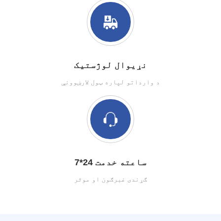
نړیوال لوژستیک
د وارداتو لپاره ټول لارښوونې
7*24 ساعته خدمت
ګړندی غبرګون او موثر