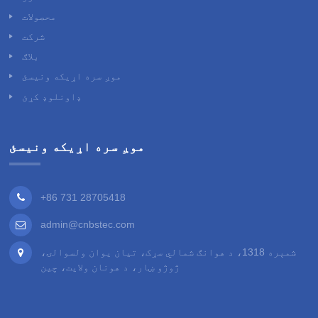
محصولات
شرکت
بلاګ
موږ سره اړیکه ونیسئ
ډاونلوډ کړئ
موږ سره اړیکه ونیسئ
+86 731 28705418
admin@cnbstec.com
شمېره 1318، د هوانګ شمالي سړک، تیان یوان ولسوالۍ،
ژوژو ښار، د هونان ولایت، چین