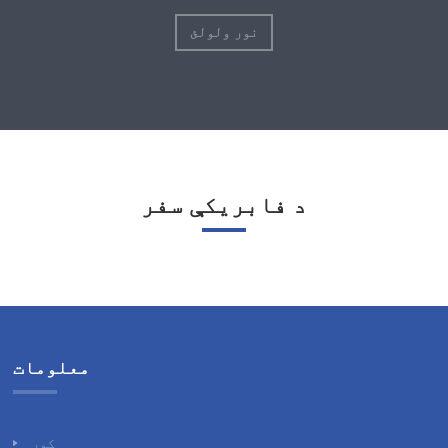
نور ولولئ
د فابریکې سفر
معلومات
کور