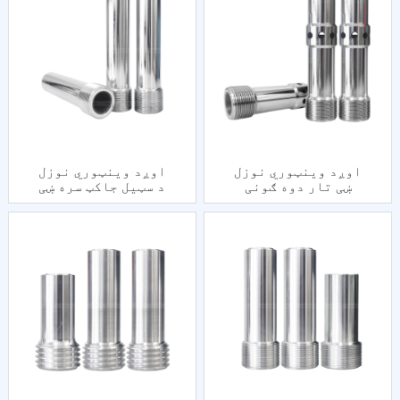
اوږد وینټوري نوزل
اوږد وینټوري نوزل
​​ښی تار دوه ګونی
​​د سټیل جاکټ سره ښی
داخلونه د فولادو
تار واحد داخل
جاکټ سره