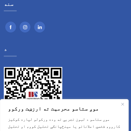
سنه
د
موږ ستاسو محرمیت ته ارزښت ورکوو
موږ ستاسو د لټون تجربې ته وده ورکولو لپاره کوکیز
کاروو، شخصي اعلاناتو یا مینځپانګې تحلیل کوو، او تحلیل