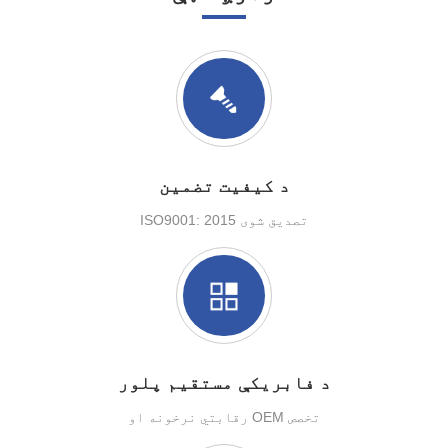
د کیفیت تضمین
ISO9001: 2015 تصدیق شوی
د فابریکې مستقیم پلور
رقابتي نرخونه او OEM تخصص