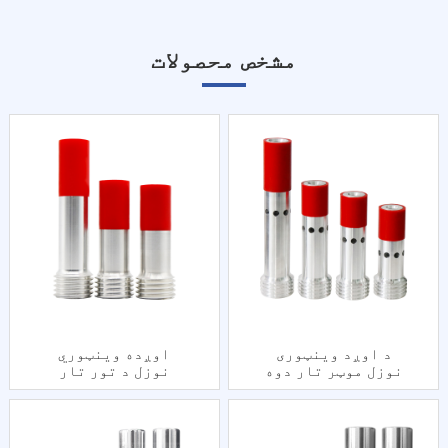
مشخص محصولات
د اوږد وینټوری
اوږده وینټوري
نوزل ​​​​موټر تار دوه
نوزل ​​د تور تار
ګونی داخلونه د ال
واحد داخل د ال
جاکټ سره
جاکټ سره