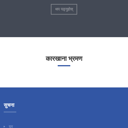
थप पढ्नुहोस्
कारखाना भ्रमण
सुचना
घर