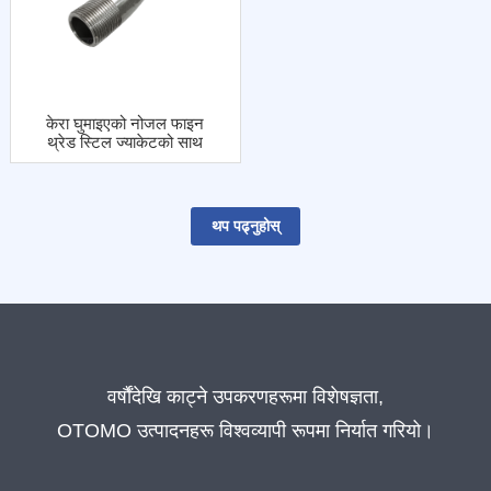
केरा घुमाइएको नोजल फाइन
थ्रेड स्टिल ज्याकेटको साथ
थप पढ्नुहोस्
वर्षौंदेखि काट्ने उपकरणहरूमा विशेषज्ञता,
OTOMO उत्पादनहरू विश्वव्यापी रूपमा निर्यात गरियो।