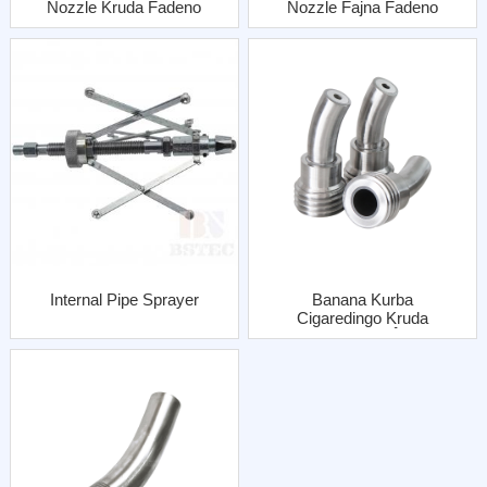
Nozzle Kruda Fadeno
Nozzle Fajna Fadeno
Kun Al Jako
Kun Al Jako
Internal Pipe Sprayer
Banana Kurba
Cigaredingo Kruda
Fadeno Kun Ŝtala
Jako