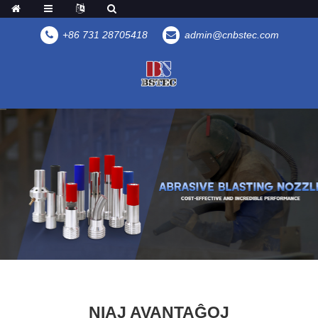
+86 731 28705418
admin@cnbstec.com
NIAJ AVANTAĜOJ